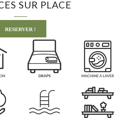
CES SUR PLACE
SUR
PLACE
RESERVER !