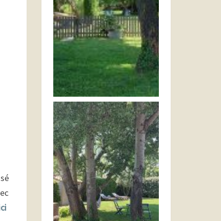
osé
vec
ici