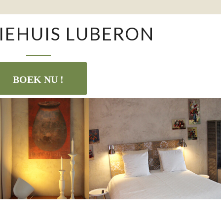
VAKANTIEHUIS
IEHUIS LUBERON
LUBERON
BOEK NU !