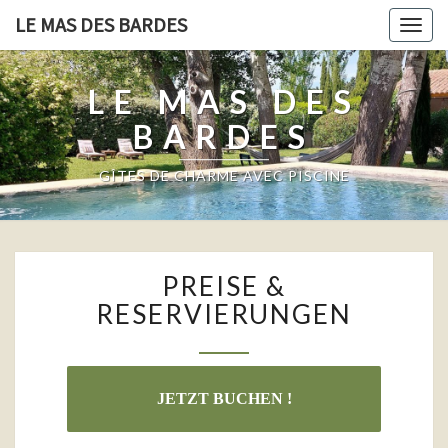
LE MAS DES BARDES
Togg
navig
LE MAS DES
BARDES
GÎTES DE CHARME AVEC PISCINE
PREISE
PREISE &
&
RESERVIERUNGEN
RESERVIERUNGEN
JETZT BUCHEN !