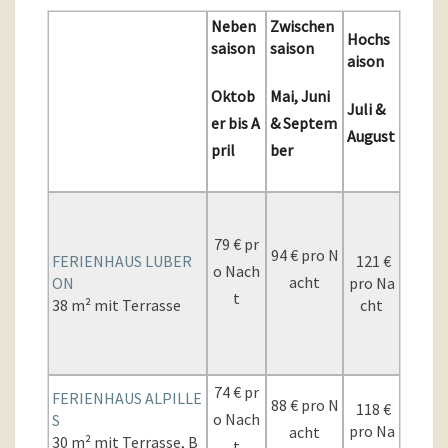
Neben
Zwischen
Hochs
saison
saison
aison
Oktob
Mai, Juni
Juli &
er bis A
& Septem
August
pril
ber
79 € pr
94 € pro N
FERIENHAUS LUBER
121 €
o Nach
acht
ON
pro Na
t
38 m² mit Terrasse
cht
74 € pr
FERIENHAUS ALPILLE
88 € pro N
118 €
o Nach
S
pro Na
acht
30 m² mit Terrasse, B
t