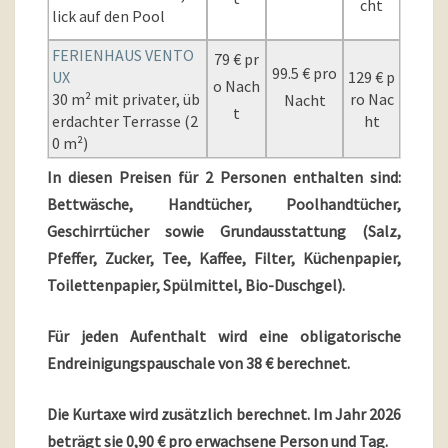
cht
lick auf den Pool
FERIENHAUS VENTO
79 € pr
99.5 € pro
UX
129 € p
o Nach
30 m² mit privater, üb
ro Nac
Nacht
t
erdachter Terrasse (2
ht
0 m²)
In diesen Preisen für 2 Personen enthalten sind:
Bettwäsche, Handtücher, Poolhandtücher,
Geschirrtücher sowie Grundausstattung (Salz,
Pfeffer, Zucker, Tee, Kaffee, Filter, Küchenpapier,
Toilettenpapier, Spülmittel, Bio-Duschgel).
Für jeden Aufenthalt wird eine obligatorische
Endreinigungspauschale von 38 € berechnet.
Die Kurtaxe wird zusätzlich berechnet. Im Jahr 2026
beträgt sie 0,90 € pro erwachsene Person und Tag.